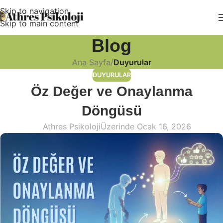
Skip to navigation
Skip to main content
Blog
Ana Sayfa
/
Duyurular
DUYURULAR
Öz Değer ve Onaylanma
Döngüsü
Athres Psikoloji
Üzerinde Ocak 16, 2026