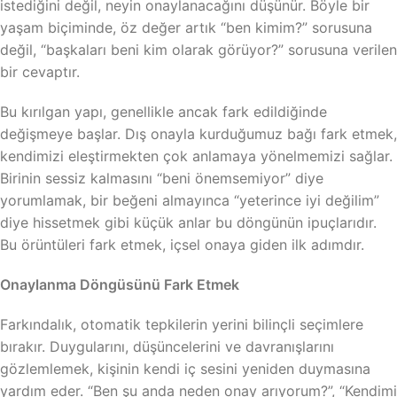
istediğini değil, neyin onaylanacağını düşünür. Böyle bir
yaşam biçiminde, öz değer artık “ben kimim?” sorusuna
değil, “başkaları beni kim olarak görüyor?” sorusuna verilen
bir cevaptır.
Bu kırılgan yapı, genellikle ancak fark edildiğinde
değişmeye başlar. Dış onayla kurduğumuz bağı fark etmek,
kendimizi eleştirmekten çok anlamaya yönelmemizi sağlar.
Birinin sessiz kalmasını “beni önemsemiyor” diye
yorumlamak, bir beğeni almayınca “yeterince iyi değilim”
diye hissetmek gibi küçük anlar bu döngünün ipuçlarıdır.
Bu örüntüleri fark etmek, içsel onaya giden ilk adımdır.
Onaylanma Döngüsünü Fark Etmek
Farkındalık, otomatik tepkilerin yerini bilinçli seçimlere
bırakır. Duygularını, düşüncelerini ve davranışlarını
gözlemlemek, kişinin kendi iç sesini yeniden duymasına
yardım eder. “Ben şu anda neden onay arıyorum?”, “Kendimi