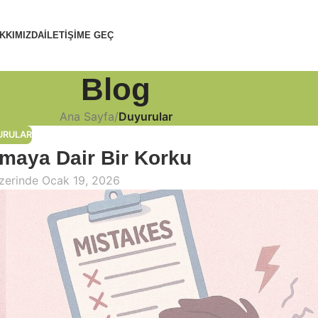
KKIMIZDA
İLETIŞIME GEÇ
Blog
Ana Sayfa
/
Duyurular
URULAR
pmaya Dair Bir Korku
zerinde Ocak 19, 2026