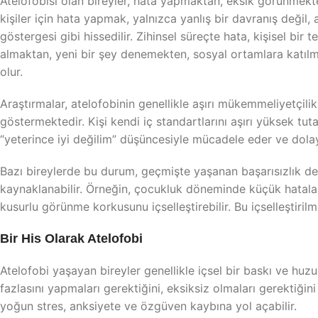
Atelofobisi olan bireyler, hata yapmaktan, eksik görünmekt
kişiler için hata yapmak, yalnızca yanlış bir davranış değil,
göstergesi gibi hissedilir. Zihinsel süreçte hata, kişisel bir t
almaktan, yeni bir şey denemekten, sosyal ortamlara katı
olur.
Araştırmalar, atelofobinin genellikle aşırı mükemmeliyetçilik, 
göstermektedir. Kişi kendi iç standartlarını aşırı yüksek tuta
“yeterince iyi değilim” düşüncesiyle mücadele eder ve dolayıs
Bazı bireylerde bu durum, geçmişte yaşanan başarısızlık de
kaynaklanabilir. Örneğin, çocukluk döneminde küçük hataları
kusurlu görünme korkusunu içselleştirebilir. Bu içselleştirilmi
Bir His Olarak Atelofobi
Atelofobi yaşayan bireyler genellikle içsel bir baskı ve huzu
fazlasını yapmaları gerektiğini, eksiksiz olmaları gerektiğini 
yoğun stres, anksiyete ve özgüven kaybına yol açabilir.