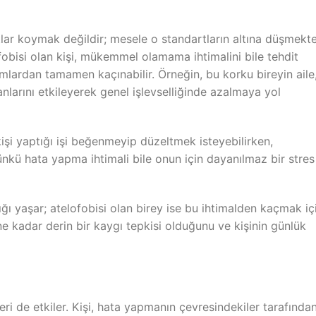
ar koymak değildir; mesele o standartların altına düşmekt
fobisi olan kişi, mükemmel olamama ihtimalini bile tehdit
amlardan tamamen kaçınabilir. Örneğin, bu korku bireyin aile
larını etkileyerek genel işlevselliğinde azalmaya yol
işi yaptığı işi beğenmeyip düzeltmek isteyebilirken,
ünkü hata yapma ihtimali bile onun için dayanılmaz bir stres
ğı yaşar; atelofobisi olan birey ise bu ihtimalden kaçmak iç
 ne kadar derin bir kaygı tepkisi olduğunu ve kişinin günlük
leri de etkiler. Kişi, hata yapmanın çevresindekiler tarafında