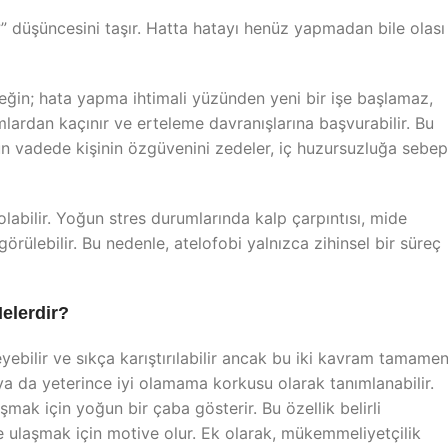
” düşüncesini taşır. Hatta hatayı henüz yapmadan bile olası
rneğin; hata yapma ihtimali yüzünden yeni bir işe başlamaz,
mlardan kaçınır ve erteleme davranışlarına başvurabilir. Bu
n vadede kişinin özgüvenini zedeler, iç huzursuzluğa sebep
olabilir. Yoğun stres durumlarında kalp çarpıntısı, mide
 görülebilir. Bu nedenle, atelofobi yalnızca zihinsel bir süreç
Nelerdir?
ebilir ve sıkça karıştırılabilir ancak bu iki kavram tamame
ya da yeterince iyi olamama korkusu olarak tanımlanabilir.
şmak için yoğun bir çaba gösterir. Bu özellik belirli
ine ulaşmak için motive olur. Ek olarak, mükemmeliyetçilik