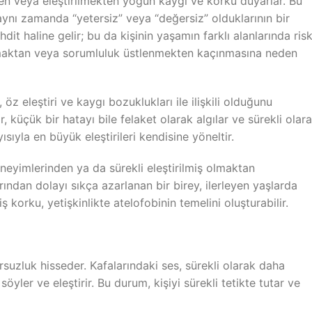
en veya eleştirilmekten yoğun kaygı ve korku duyarlar. Bu
 aynı zamanda “yetersiz” veya “değersiz” olduklarının bir
ehdit haline gelir; bu da kişinin yaşamın farklı alanlarında ris
lmaktan veya sorumluluk üstlenmekten kaçınmasına neden
öz eleştiri ve kaygı bozuklukları ile ilişkili olduğunu
r, küçük bir hatayı bile felaket olarak algılar ve sürekli olar
ıyla en büyük eleştirileri kendisine yöneltir.
neyimlerinden ya da sürekli eleştirilmiş olmaktan
ndan dolayı sıkça azarlanan bir birey, ilerleyen yaşlarda
ş korku, yetişkinlikte atelofobinin temelini oluşturabilir.
rsuzluk hisseder. Kafalarındaki ses, sürekli olarak daha
söyler ve eleştirir. Bu durum, kişiyi sürekli tetikte tutar ve