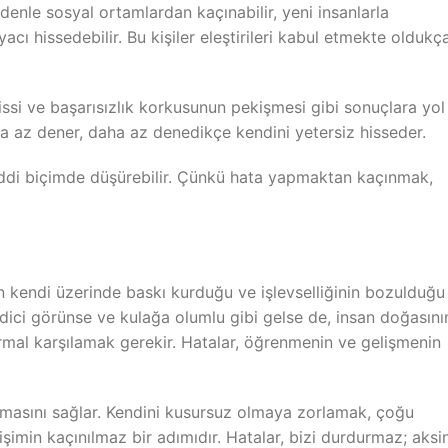
enle sosyal ortamlardan kaçınabilir, yeni insanlarla
acı hissedebilir. Bu kişiler eleştirileri kabul etmekte oldukç
ssi ve başarısızlık korkusunun pekişmesi gibi sonuçlara yol
a az dener, daha az denedikçe kendini yetersiz hisseder.
ciddi biçimde düşürebilir. Çünkü hata yapmaktan kaçınmak,
in kendi üzerinde baskı kurduğu ve işlevselliğinin bozulduğu
dici görünse ve kulağa olumlu gibi gelse de, insan doğasını
l karşılamak gerekir. Hatalar, öğrenmenin ve gelişmenin
olmasını sağlar. Kendini kusursuz olmaya zorlamak, çoğu
imin kaçınılmaz bir adımıdır. Hatalar, bizi durdurmaz; aksi