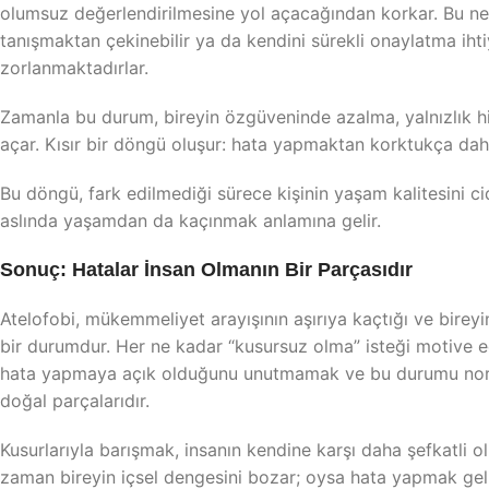
olumsuz değerlendirilmesine yol açacağından korkar. Bu ned
tanışmaktan çekinebilir ya da kendini sürekli onaylatma ihtiy
zorlanmaktadırlar.
Zamanla bu durum, bireyin özgüveninde azalma, yalnızlık hi
açar. Kısır bir döngü oluşur: hata yapmaktan korktukça dah
Bu döngü, fark edilmediği sürece kişinin yaşam kalitesini 
aslında yaşamdan da kaçınmak anlamına gelir.
Sonuç: Hatalar İnsan Olmanın Bir Parçasıdır
Atelofobi, mükemmeliyet arayışının aşırıya kaçtığı ve birey
bir durumdur. Her ne kadar “kusursuz olma” isteği motive e
hata yapmaya açık olduğunu unutmamak ve bu durumu norma
doğal parçalarıdır.
Kusurlarıyla barışmak, insanın kendine karşı daha şefkatli 
zaman bireyin içsel dengesini bozar; oysa hata yapmak geliş