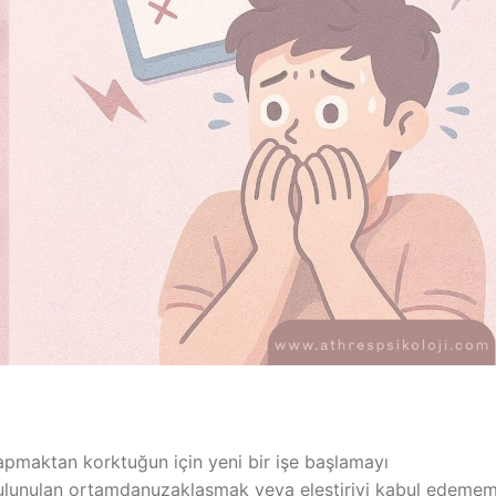
pmaktan korktuğun için yeni bir işe başlamayı
bulunulan ortamdanuzaklaşmak veya eleştiriyi kabul edeme