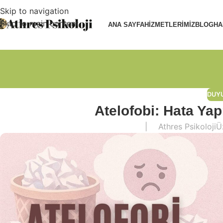
Skip to navigation
Skip to main content
ANA SAYFA
HIZMETLERIMIZ
BLOG
HA
DUY
Atelofobi: Hata Ya
|
Athres Psikoloji
Ü