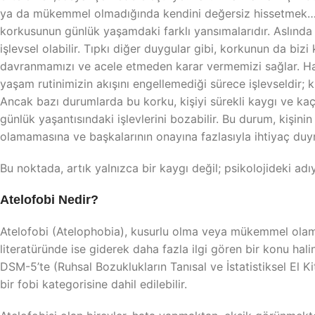
ya da mükemmel olmadığında kendini değersiz hissetmek… B
korkusunun günlük yaşamdaki farklı yansımalarıdır. Aslında
işlevsel olabilir. Tıpkı diğer duygular gibi, korkunun da bizi
davranmamızı ve acele etmeden karar vermemizi sağlar. 
yaşam rutinimizin akışını engellemediği sürece işlevseldir; k
Ancak bazı durumlarda bu korku, kişiyi sürekli kaygı ve ka
günlük yaşantısındaki işlevlerini bozabilir. Bu durum, kişini
olamamasına ve başkalarının onayına fazlasıyla ihtiyaç duy
Bu noktada, artık yalnızca bir kaygı değil; psikolojideki adıy
Atelofobi Nedir?
Atelofobi (Atelophobia), kusurlu olma veya mükemmel olamam
literatüründe ise giderek daha fazla ilgi gören bir konu hal
DSM-5’te (Ruhsal Bozuklukların Tanısal ve İstatistiksel El Kit
bir fobi kategorisine dahil edilebilir.