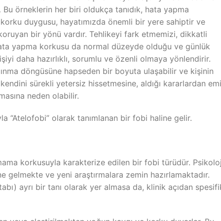
u örneklerin her biri oldukça tanıdık, hata yapma
 korku duygusu, hayatımızda önemli bir yere sahiptir ve
 koruyan bir yönü vardır. Tehlikeyi fark etmemizi, dikkatli
Hata yapma korkusu da normal düzeyde olduğu ve günlük
işiyi daha hazırlıklı, sorumlu ve özenli olmaya yönlendirir.
çınma döngüsüne hapseden bir boyuta ulaşabilir ve kişinin
n kendini sürekli yetersiz hissetmesine, aldığı kararlardan em
masına neden olabilir.
la “Atelofobi” olarak tanımlanan bir fobi haline gelir.
a korkusuyla karakterize edilen bir fobi türüdür. Psikoloj
ine gelmekte ve yeni araştırmalara zemin hazırlamaktadır.
abı) ayrı bir tanı olarak yer almasa da, klinik açıdan spesifi